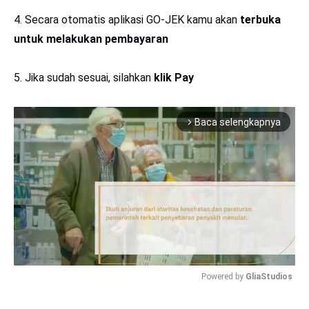
4. Secara otomatis aplikasi GO-JEK kamu akan
terbuka
untuk melakukan pembayaran
5. Jika sudah sesuai, silahkan
klik Pay
Baca selengkapnya
arrow_forward_ios
Powered by 
GliaStudios
Mute