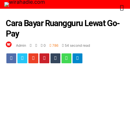
Cara Bayar Ruangguru Lewat Go-
Pay
Admin
0
786
54 second read