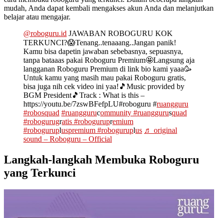
mudah, Anda dapat kembali mengakses akun Anda dan melanjutkan
belajar atau mengajar.
@roboguru.id
JAWABAN ROBOGURU KOK
TERKUNCI?😱Tenang..tenaaang..Jangan panik!
Kamu bisa dapetin jawaban sebebasnya, sepuasnya,
tanpa bataaas pakai Roboguru Premium🤩Langsung aja
langganan Roboguru Premium di link bio kami yaaa🥳
Untuk kamu yang masih mau pakai Roboguru gratis,
bisa juga nih cek video ini yaa!🎵Music provided by
BGM President🎵Track : What is this –
https://youtu.be/7zswBFefpLU#roboguru #
ruangguru
#robosquad
#ruangguru
c
ommunity #ruangguru
s
quad
#robogurug
r
atis #robogurup
r
emium
#robogurup
l
uspremium #robogurup
l
us
♬ original
sound – Roboguru – Official
Langkah-langkah Membuka Roboguru
yang Terkunci