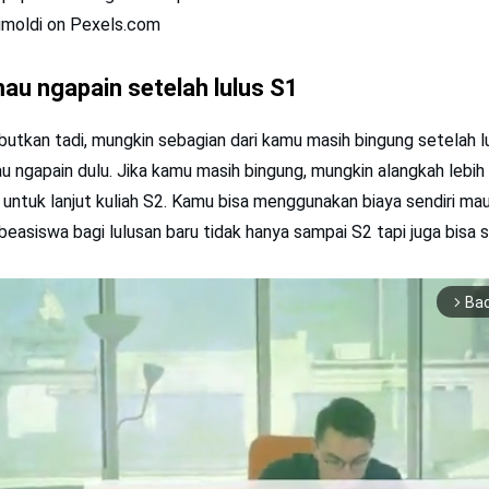
imoldi on Pexels.com
au ngapain setelah lulus S1
butkan tadi, mungkin sebagian dari kamu masih bingung setelah 
au ngapain dulu. Jika kamu masih bingung, mungkin alangkah lebih 
 untuk lanjut kuliah S2. Kamu bisa menggunakan biaya sendiri ma
easiswa bagi lulusan baru tidak hanya sampai S2 tapi juga bisa 
Ba
arrow_forward_ios