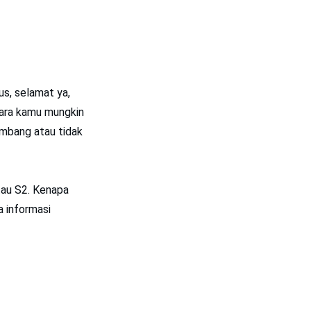
us, selamat ya,
tara kamu mungkin
ambang atau tidak
tau S2. Kenapa
a informasi