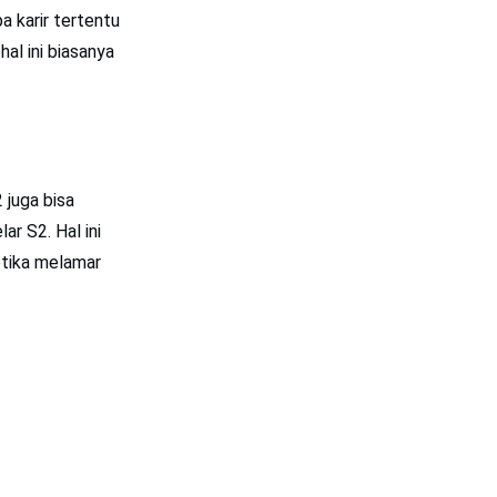
a karir tertentu
al ini biasanya
 juga bisa
r S2. Hal ini
etika melamar