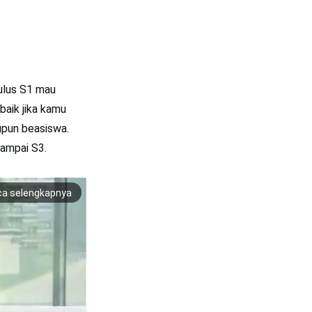
lulus S1 mau
baik jika kamu
upun beasiswa.
sampai S3.
ca selengkapnya