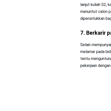
lanjut kuliah S2,
menuntut calon pe
diperuntukkan bag
7. Berkarir 
Selain mempunyai 
melamar pada bida
tentu menguntung
pekerjaan dengan 