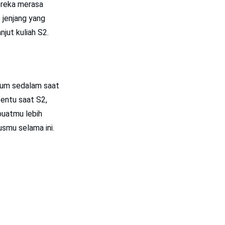
mereka merasa
 jenjang yang
njut kuliah S2.
elum sedalam saat
entu saat S2,
buatmu lebih
usmu selama ini.