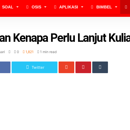
SOAL
OSIS
APLIKASI
BIMBEL
an Kenapa Perlu Lanjut Kuli
ari
0
1,821
1 min read
Twitter