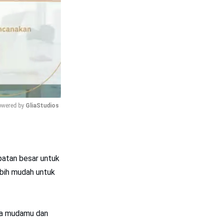
wered by 
GliaStudios
Mute
patan besar untuk
lebih mudah untuk
asa mudamu dan