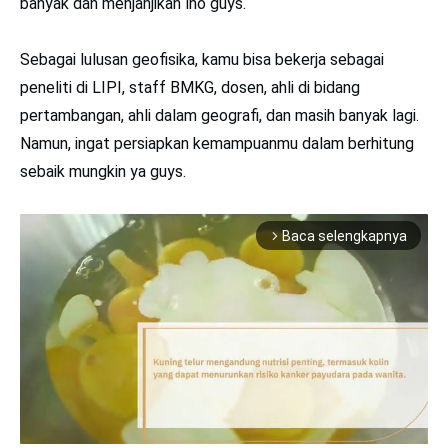
banyak dan menjanjikan lho guys.
Sebagai lulusan geofisika, kamu bisa bekerja sebagai
peneliti di LIPI, staff BMKG, dosen, ahli di bidang
pertambangan, ahli dalam geografi, dan masih banyak lagi.
Namun, ingat persiapkan kemampuanmu dalam berhitung
sebaik mungkin ya guys.
Baca selengkapnya
arrow_forward_ios