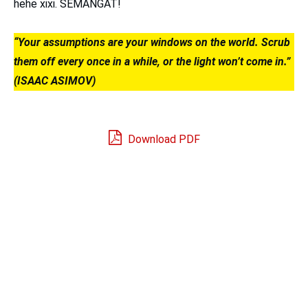
hehe xixi. SEMANGAT!
“Your assumptions are your windows on the world. Scrub
them off every once in a while, or the light won’t come in.”
(ISAAC ASIMOV)
Download PDF