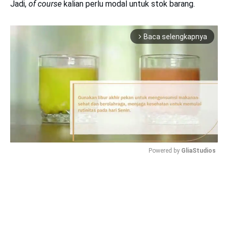
Jadi,
of course
kalian perlu modal untuk stok barang.
Baca selengkapnya
arrow_forward_ios
Powered by 
GliaStudios
Mute