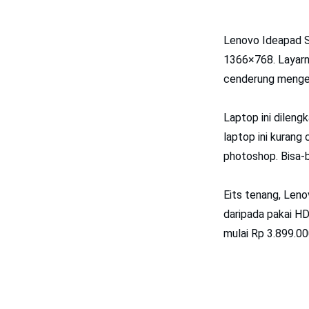
Lenovo Ideapad S1
1366×768. Layarny
cenderung menge
Laptop ini dileng
laptop ini kurang
photoshop. Bisa-b
Eits tenang, Len
daripada pakai HD
mulai Rp 3.899.0