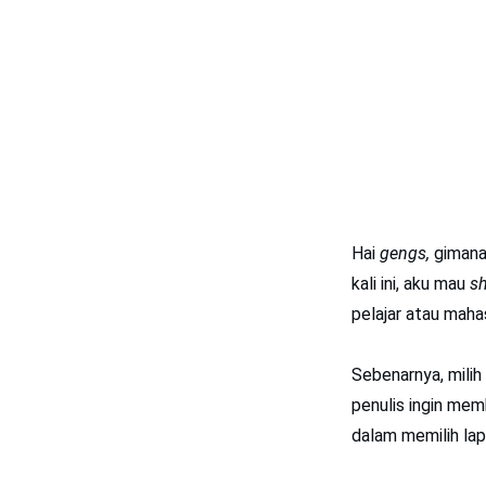
Hai
gengs,
gimana
kali ini, aku mau
s
pelajar atau maha
Sebenarnya, mili
penulis ingin me
dalam memilih lap