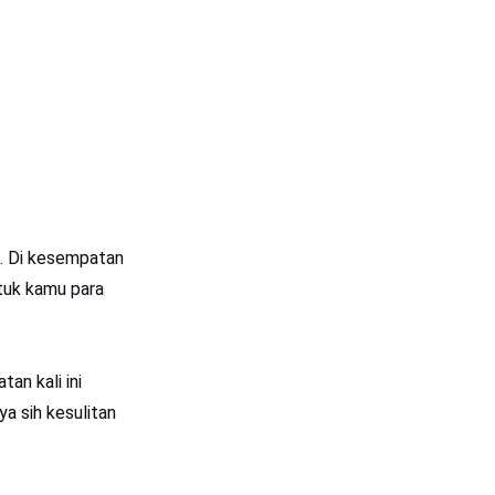
. Di kesempatan
tuk kamu para
tan kali ini
a sih kesulitan