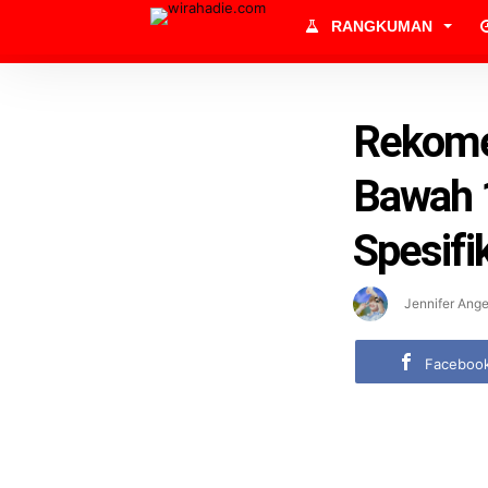
RANGKUMAN
Rekome
Bawah 1
Spesifi
Jennifer Ange
Faceboo