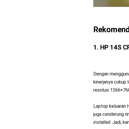
Rekomenda
1.
HP 14S C
Dengan menggun
kinerjanya cukup 
resolusi 1366×76
Laptop keluaran H
juga cenderung ri
installed
. Jadi, k