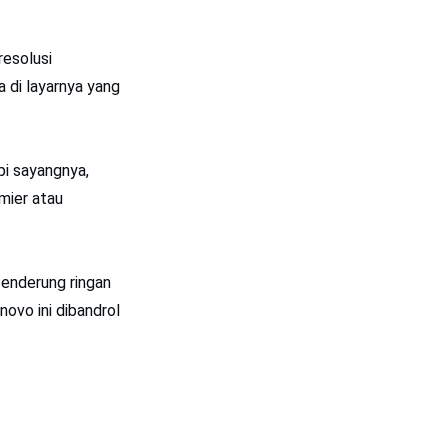
resolusi
 di layarnya yang
pi sayangnya,
emier atau
cenderung ringan
novo ini dibandrol