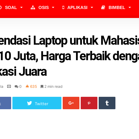
SOAL
OSIS
APLIKASI
BIMBEL
ndasi Laptop untuk Mahasi
0 Juta, Harga Terbaik deng
kasi Juara
la
0
635
2 min read
k
Twitter