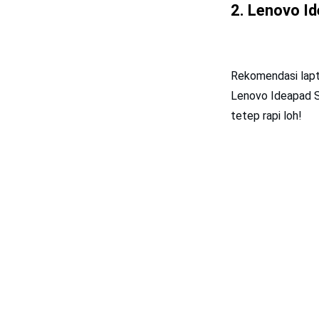
2.
Lenovo I
Rekomendasi lapto
Lenovo Ideapad S
tetep rapi loh!