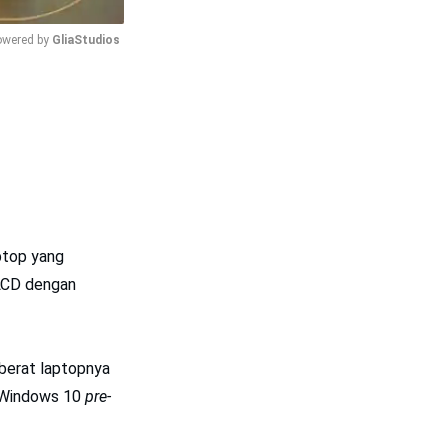
wered by 
GliaStudios
Mute
aptop yang
 LCD dengan
 berat laptopnya
S Windows 10
pre-