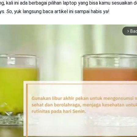
ng, kali ini ada berbagai pilihan laptop yang bisa kamu sesuaikan
ys.
So
, yuk langsung baca artikel ini sampai habis ya!
Ba
arrow_forward_ios