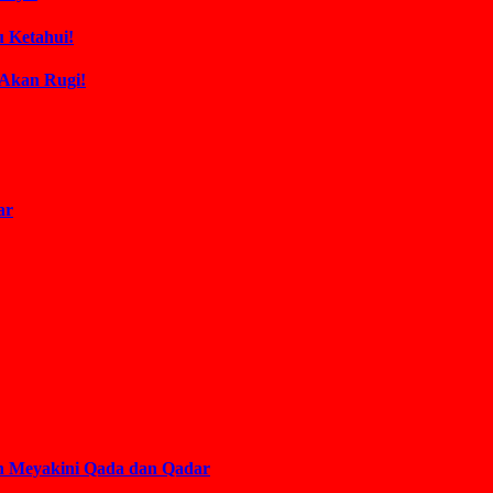
 Ketahui!
 Akan Rugi!
ar
an Meyakini Qada dan Qadar