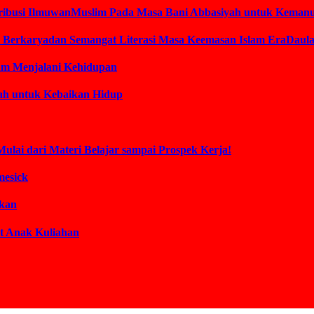
ontribusi IlmuwanMuslim Pada Masa Bani Abbasiyah untuk Keman
am Berkaryadan Semangat Literasi Masa Keemasan Islam EraDaul
lam Menjalani Kehidupan
lah untuk Kebaikan Hidup
Mulai dari Materi Belajar sampai Prospek Kerja!
mesick
akan
t Anak Kuliahan