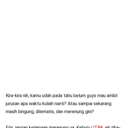
Kira-kira nih, kamu udah pada tahu belum
guys
mau ambil
jurusan apa waktu kuliah nanti? Atau sampai sekarang
masih bingung, dilematis, dan merenung gini?
Eits,
jangan kelamaan merenung ya. Keburu
UTBK
, eh tiba-